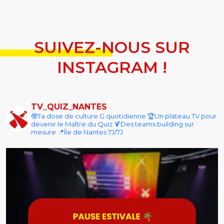
SUIVEZ-NOUS SUR
INSTAGRAM !
TV_QUIZ_NANTES
🤓Ta dose de culture G quotidienne
🏆Un plateau TV pour
devenir le Maître du Quiz
🍹Des teams building sur
mesure
📍Île de Nantes 7J/7J